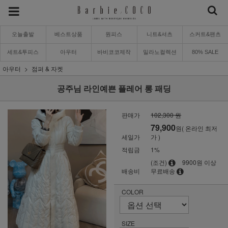
오늘출발
베스트상품
원피스
니트&셔츠
스커트&팬츠
세트&투피스
아우터
바비코코제작
밀라노컬렉션
80% SALE
아우터
점퍼 & 자켓
공주님 라인예쁜 플레어 롱 패딩
판매가
102,300 원
79,900
원( 온라인 최저
세일가
가 )
적립금
1%
(조건)
9900원 이상
배송비
무료배송
COLOR
SIZE