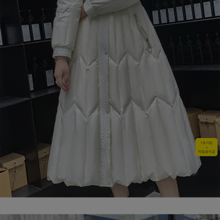
1초가입
+
적립금지급