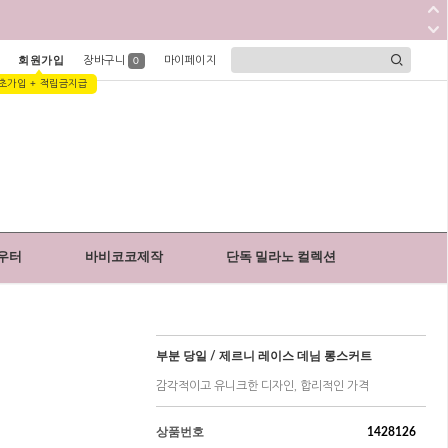
회원가입
장바구니
마이페이지
0
초가입 + 적립금지급
우터
바비코코제작
단독 밀라노 컬렉션
부분 당일 / 제르니 레이스 데님 롱스커트
감각적이고 유니크한 디자인, 합리적인 가격
상품번호
1428126