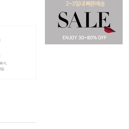
t
료시,
적립