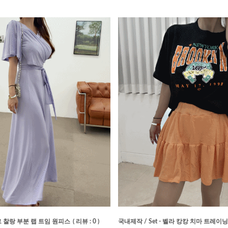
 찰랑 부분 랩 트임 원피스
( 리뷰 : 0 )
국내제작 / Set - 벨라 캉캉 치마 트레이닝