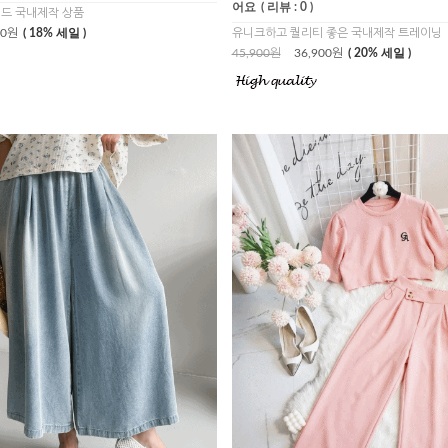
어요
( 리뷰 : 0 )
드 국내제작 상품
00원
( 18% 세일 )
유니크하고 퀄리티 좋은 국내제작 트레이닝
45,900원
36,900원
( 20% 세일 )