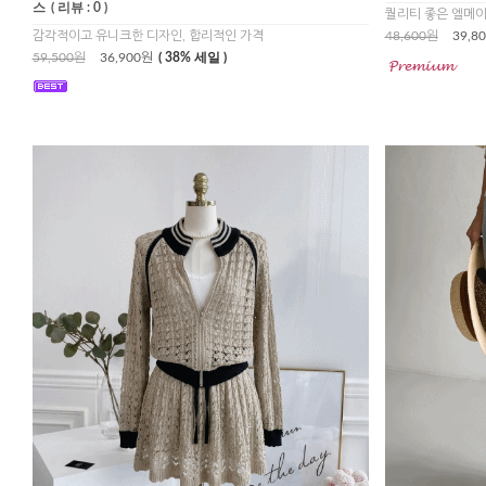
스
( 리뷰 : 0 )
퀄리티 좋은 엘메이
감각적이고 유니크한 디자인, 합리적인 가격
48,600원
39,8
59,500원
36,900원
( 38% 세일 )