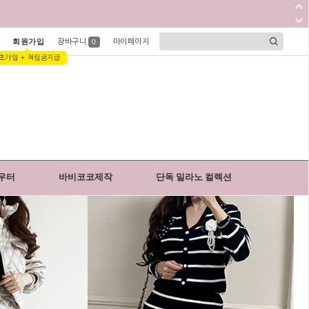
회원가입
장바구니
마이페이지
0
초가입 + 적립금지급
우터
바비코코제작
단독 밀라노 컬렉션