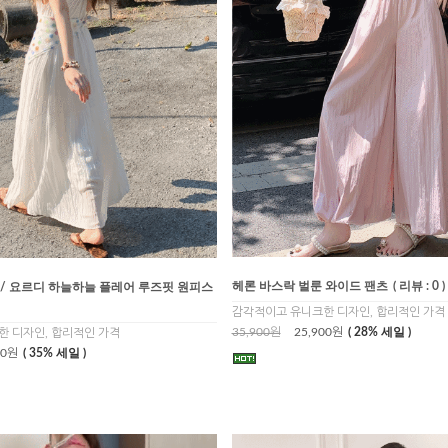
헤론 바스락 벌룬 와이드 팬츠
( 리뷰 : 0 )
 / 요르디 하늘하늘 플레어 루즈핏 원피스
감각적이고 유니크한 디자인, 합리적인 가격
35,900원
25,900원
( 28% 세일 )
 디자인, 합리적인 가격
00원
( 35% 세일 )