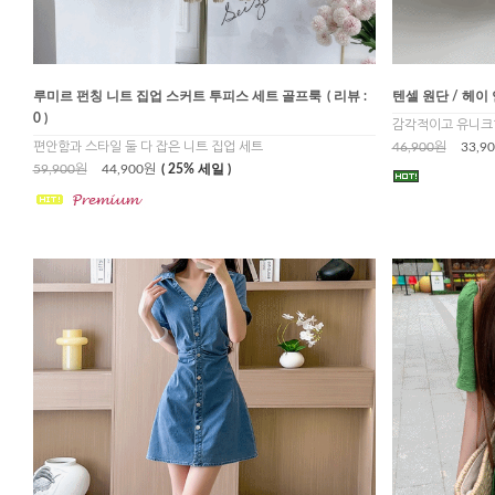
루미르 펀칭 니트 집업 스커트 투피스 세트 골프룩
( 리뷰 :
텐셀 원단 / 헤이
0 )
감각적이고 유니크한
편안함과 스타일 둘 다 잡은 니트 집업 세트
46,900원
33,9
59,900원
44,900원
( 25% 세일 )