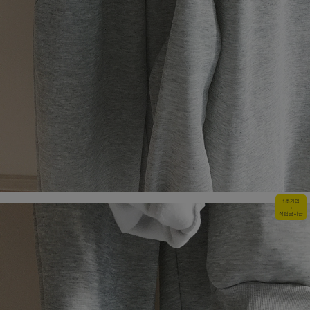
1초가입
+
적립금지급