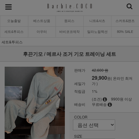
오늘출발
베스트상품
원피스
니트&셔츠
스커트&팬츠
세트&투피스
아우터
바비코코제작
밀라노컬렉션
80% SALE
세트&투피스
후끈기모 / 메르사 조거 기모 트레이닝 세트
판매가
42,600 원
29,900
원( 온라인 최저
세일가
가 )
적립금
1%
(조건)
9900원 이상
배송비
무료배송
COLOR
SIZE