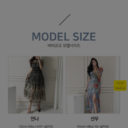
1초가입
+
적립금지급