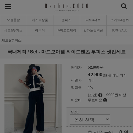
오늘출발
베스트상품
원피스
니트&셔츠
스커트&팬츠
세트&투피스
아우터
바비코코제작
밀라노컬렉션
80% SALE
세트&투피스
국내제작 / Set - 마드모아젤 와이드팬츠 투피스 셋업세트
판매가
52,860 원
42,900
원( 온라인 최저
세일가
가 )
적립금
1%
(조건)
9900원 이상
배송비
무료배송
SIZE
0
원
총 상품 금액