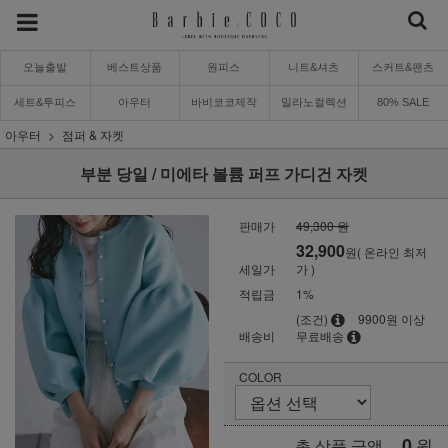
오늘출발
베스트상품
원피스
니트&셔츠
스커트&팬츠
세트&투피스
아우터
바비코코제작
밀라노컬렉션
80% SALE
아우터
점퍼 & 자켓
부분 당일 / 미에타 볼륨 퍼프 가디건 자켓
판매가
49,300 원
32,900
원( 온라인 최저
세일가
가 )
적립금
1%
(조건)
9900원 이상
배송비
무료배송
COLOR
0
원
총 상품 금액