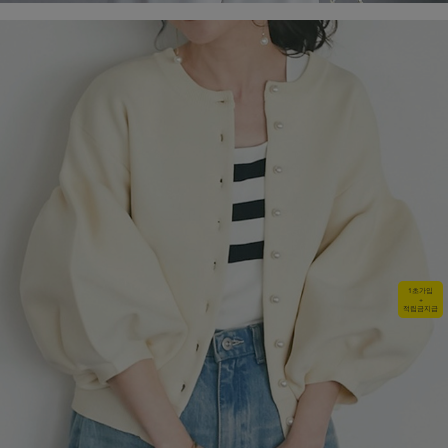
1초가입
+
적립금지급