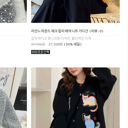
리안느 하운드 체크 컬러 배색 니트 가디건
( 리뷰 : 0 )
감각적이고 유니크한 디자인, 합리적인 가격
39,900원
27,500원
( 31% 세일 )