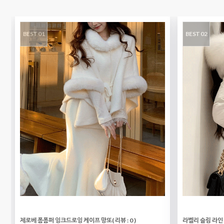
BEST 01
BEST 02
제로베 폼폼퍼 잉크드로잉 케이프 망또
( 리뷰 : 0 )
라벨리 슬림 라인 