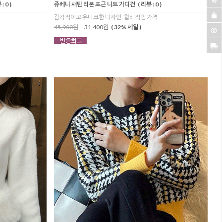
: 0 )
쥬베니 새틴 리본 포근 니트 가디건
( 리뷰 : 0 )
감각적이고 유니크한 디자인, 합리적인 가격
45,900원
31,400원
( 32% 세일 )