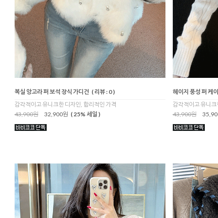
복실 앙고라 퍼 보석 장식 가디건
( 리뷰 : 0 )
헤이지 풍성 퍼 케
감각적이고 유니크한 디자인, 합리적인 가격
감각적이고 유니크한
43,900원
32,900원
( 25% 세일 )
43,900원
35,9