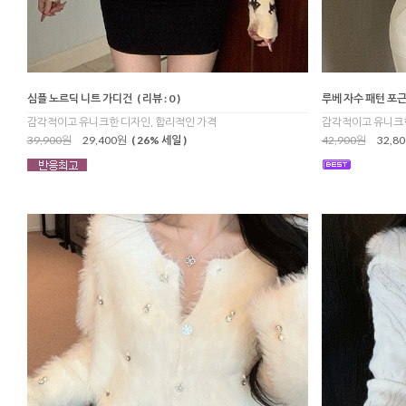
심플 노르딕 니트 가디건
( 리뷰 : 0 )
루베 자수 패턴 포근
감각적이고 유니크한 디자인, 합리적인 가격
감각적이고 유니크한
39,900원
29,400원
( 26% 세일 )
42,900원
32,8