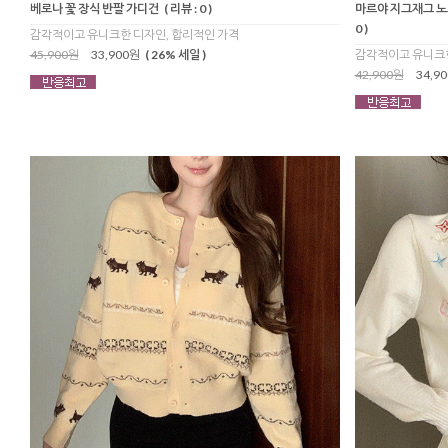
베로나 꽃 장식 반팔 가디건
( 리뷰 : 0 )
마르야 지그재그 노르
0 )
감각적이고 유니크한 디자인, 합리적인 가격
45,900원
33,900원
( 26% 세일 )
감각적이고 유니크한
42,900원
34,9