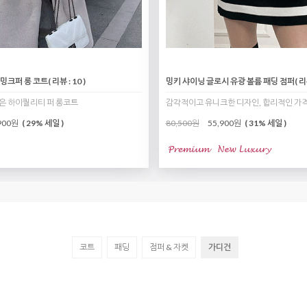
 밍크퍼 롱 코트
( 리뷰 : 10 )
밍키 샤이닝 글로시 유광 볼륨 패딩 점퍼
( 리
은 하이퀄리티 퍼 롱코트
감각적이고 유니크한 디자인, 합리적인 가
900원
( 29% 세일 )
80,500원
55,900원
( 31% 세일 )
코트
패딩
점퍼 & 자켓
가디건