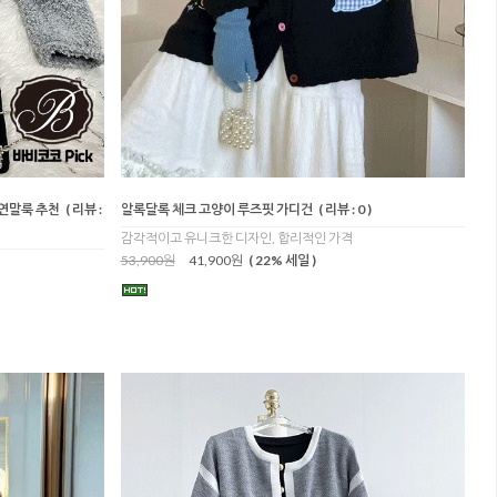
 연말룩 추천
( 리뷰 :
알록달록 체크 고양이 루즈핏 가디건
( 리뷰 : 0 )
감각적이고 유니크한 디자인, 합리적인 가격
53,900원
41,900원
( 22% 세일 )