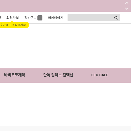
인
회원가입
장바구니
마이페이지
0
1초가입 + 적립금지급
바비코코제작
단독 밀라노 컬렉션
80% SALE