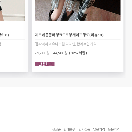
뷰 : 0 )
제로베 폼폼퍼 잉크드로잉 케이프 망또
( 리뷰 : 0 )
격
감각적이고 유니크한 디자인, 합리적인 가격
65,600원
44,900원
( 32% 세일 )
신상품
판매순위
인기상품
낮은가격
높은가격