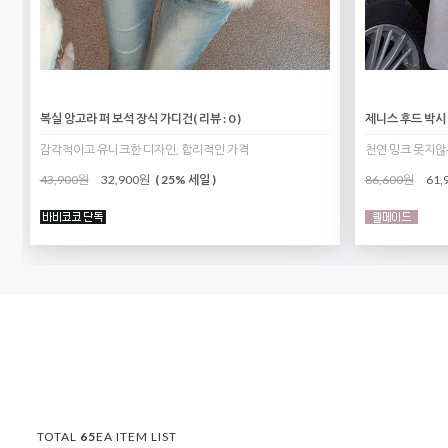
복실 앙고라 퍼 보석 장식 가디건
( 리뷰 : 0 )
제니스 후드 박시
감각적이고 유니크한 디자인, 합리적인 가격
천연 밍크 못지않
43,900원
32,900원
( 25% 세일 )
86,600원
61,
TOTAL
65
EA ITEM LIST