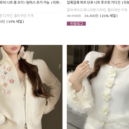
딕 니트 롱 조끼 / 원피스 추가 가능
( 리뷰 :
알록달록 하트 단추 니트 루즈핏 가디건
( 리뷰 
감각적이고 유니크한 디자인, 합리적인 가격
 디자인, 합리적인 가격
45,900원
36,400원
( 21% 세일 )
00원
( 19% 세일 )