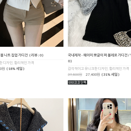
이블 니트 집업 가디건
( 리뷰 : 0 )
국내제작 - 헤이미 뽀글이 퍼 볼레로 가디건 /
0 )
 디자인, 합리적인 가격
00원
( 18% 세일 )
감각적이고 유니크한 디자인, 합리적인 가격
39,800원
27,400원
( 31% 세일 )