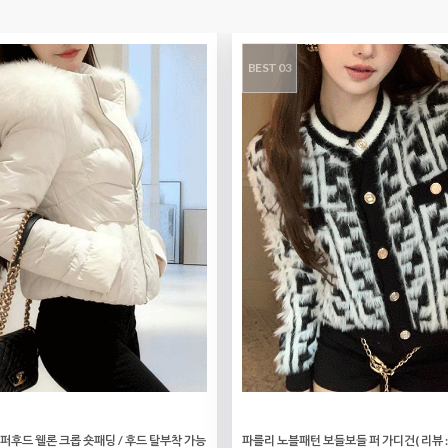
BEST 03
퍼후드 웰론 크롭 숏패딩 / 후드 탈부착 가능
파를리 노블패턴 보들보들 퍼 가디건
( 리뷰 :