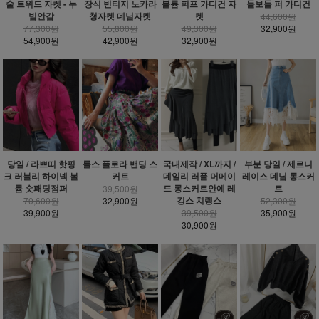
술 트위드 자켓 - 누
장식 빈티지 노카라
볼륨 퍼프 가디건 자
들보들 퍼 가디건
빔안감
청자켓 데님자켓
켓
44,600원
77,300원
55,800원
49,300원
32,900원
54,900원
42,900원
32,900원
당일 / 라쁘띠 핫핑
롤스 플로라 밴딩 스
국내제작 / XL까지 /
부분 당일 / 제르니
크 러블리 하이넥 볼
커트
데일리 러플 머메이
레이스 데님 롱스커
륨 숏패딩점퍼
드 롱스커트안에 레
트
39,500원
깅스 치렝스
70,600원
32,900원
52,300원
39,900원
39,500원
35,900원
30,900원