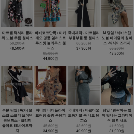
마르셀 럭셔리 플라
바비코코단독 / 미카
국내제작 - 마르셀리
M 당일 / 세바스찬
워 노블 주름 원피스
게오 명품 일러스트
부들부들 롱 원피스
노블 페이즐리 원피
루즈핏 블라우스 원
스 -빅사이즈까지
59,200원
66,200원
피스
48,500원
37,900원
58,200원
65,600원
43,900원
44,900원
부분 당일 [특가] 모
파비앙 버터플라이
국내제작 / 바르디오
당일 / 반짝이는 별
스크 스포티 브이넥
프린팅 슬림 롱원피
도톰기모 롱 니트 원
이 빛나는 그라데이
롱원피스 - 퀄리티
스
피스
션 탑 티셔츠
좋아요 88사이즈까
45,600원
48,600원
41,600원
지
34,900원
40,900원
31,900원