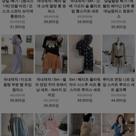
당일 /특가 - [원피스
국내제작 / 헤라 날
국내제작 / Set - 쇼
당일발송 특가 / 레
1위] 반팔 버전 / 모
개 소매 찰랑 롱 원
베 가오리 숄 플리츠
블린 페미닌 단추 롱
스크 스포티 브이넥
피스
탑 롱스커트 세트
데님원피스 청원피
롱원피스
스
48,600원
43,900원
53,600원
39,800원
34,900원
59,500원
31,900원
36,900원
국내제작 / 미오르
국내제작 / Set - 벨
Set / 헤리츠 플라워
루미르 펀칭 니트 집
찰랑 부분 랩 트임
라 캉캉 치마 트레이
자수 시스루 셔츠 롱
업 스커트 투피스 세
원피스
닝 세트 - 속바지 있
스커트 투피스 세트
트 골프룩
어요
48,600원
69,900원
59,900원
39,800원
45,900원
49,900원
44,900원
36,900원