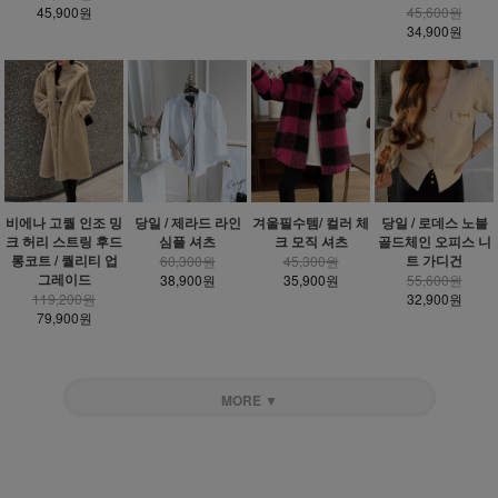
45,900원
45,600원
34,900원
비에나 고퀄 인조 밍
당일 / 제라드 라인
겨울필수템/ 컬러 체
당일 / 로데스 노블
크 허리 스트링 후드
심플 셔츠
크 모직 셔츠
골드체인 오피스 니
롱코트 / 퀄리티 업
트 가디건
60,300원
45,300원
그레이드
38,900원
35,900원
55,600원
119,200원
32,900원
79,900원
MORE ▼