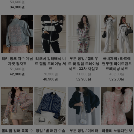
53,600원
34,900원
리키 핑크 자수 데님
리오베 컬러배색 니
부분 당일 / 헐리우
국내제작 / 라드에
자켓 청자켓
트 집업 트레이닝 세
드 꽃 집업 트레이닝
맨투맨 와이드팬츠
트
세트 - 33차 재입고
트레이닝 세트
51,600원
42,900원
70,300원
71,300원
43,600원
48,900원
52,900원
32,900원
롤리팝 컬러 톡톡 수
당일 / 별 패턴 수술
부분 당일 / 미에타
파를리 노블패턴 보