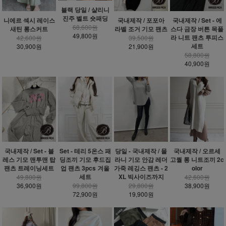
블랙 당일 / 샬리니
진주 벨트 숏패딩
니에르 섹시 레이스
국내제작 / 포포아
국내제작 / Set - 에
68,600원
새틴 롱스커트
라벨 조거 기모 팬츠
스다 금장 버튼 목폴
49,800원
라 니트 팬츠 투피스
42,600원
39,500원
세트
30,900원
21,900원
58,800원
40,900원
국내제작 / Set - 블
Set - 테리 5온스 패
당일 - 국내제작 / 몰
국내제작 / 오르세
레스 기모 맨투맨 탑
딩조끼 기모 후드집
라니 기모 안감 레더
고퀄 롱 니트조끼 2c
팬츠 트레이닝세트
업 팬츠 3pcs 겨울
가죽 레깅스 팬츠 - 2
olor
세트
XL 빅사이즈까지
49,800원
42,600원
36,900원
99,800원
29,800원
38,900원
72,900원
19,900원