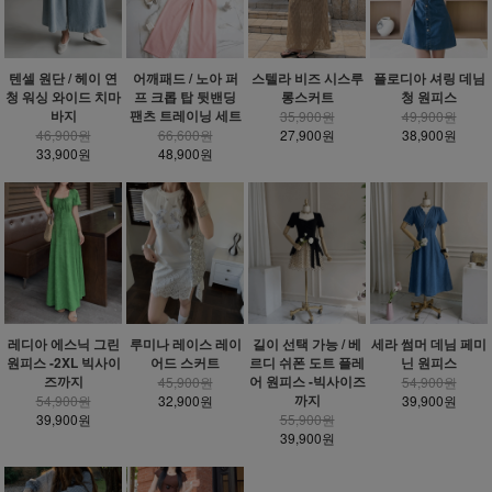
텐셀 원단 / 헤이 연
어깨패드 / 노아 퍼
스텔라 비즈 시스루
플로디아 셔링 데님
청 워싱 와이드 치마
프 크롭 탑 뒷밴딩
롱스커트
청 원피스
바지
팬츠 트레이닝 세트
35,900원
49,900원
46,900원
66,600원
27,900원
38,900원
33,900원
48,900원
레디아 에스닉 그린
루미나 레이스 레이
길이 선택 가능 / 베
세라 썸머 데님 페미
원피스 -2XL 빅사이
어드 스커트
르디 쉬폰 도트 플레
닌 원피스
즈까지
어 원피스 -빅사이즈
45,900원
54,900원
까지
54,900원
32,900원
39,900원
39,900원
55,900원
39,900원