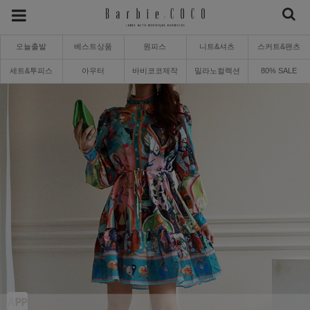
오늘출발
베스트상품
원피스
니트&셔츠
스커트&팬츠
세트&투피스
아우터
바비코코제작
밀라노컬렉션
80% SALE