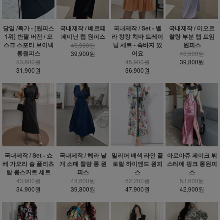
당일 /특가 - [원피스
국내제작 / 베르떼
국내제작 / Set - 벨
국내제작 / 미오르
1위] 반팔 버전 / 모
페미닌 랩 원피스
라 캉캉 치마 트레이
찰랑 부분 랩 트임
스크 스포티 브이넥
닝 세트 - 속바지 있
원피스
49,900원
롱원피스
어요
39,900원
48,600원
53,600원
45,900원
39,800원
31,900원
36,900원
밀리어 배색 라인 플
국내제작 / Set - 쇼
국내제작 / 헤라 날
아로아쥬 페이크 뷔
로랄 하이엔드 원피
베 가오리 숄 플리츠
개 소매 찰랑 롱 원
스티에 핑크 롱원피
스
탑 롱스커트 세트
피스
스
62,200원
43,900원
48,600원
53,600원
47,900원
34,900원
39,800원
42,900원