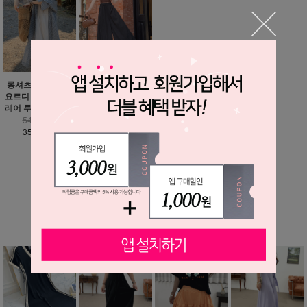
헤론 바스락 벌룬 와
롱셔츠 추가 가능 /
이드 팬츠
요르디 하늘하늘 플
레어 루즈핏 원피스
35,900원
25,900원
54,900원
35,900원
MORE ▼
베스트 상품