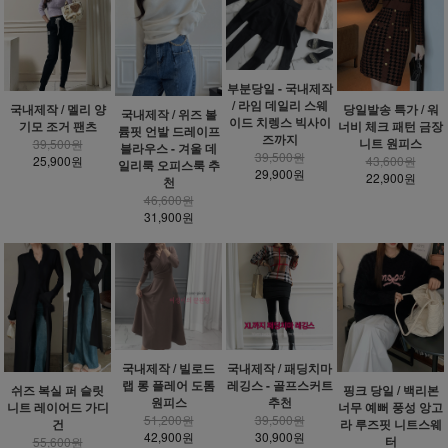
부분당일 - 국내제작
/ 라임 데일리 스웨
국내제작 / 멜리 양
당일발송 특가 / 워
국내제작 / 위즈 볼
이드 치렝스 빅사이
기모 조거 팬츠
너비 체크 패턴 금장
륨핏 언발 드레이프
즈까지
니트 원피스
39,500원
블라우스 - 겨울 데
39,500원
25,900원
43,600원
일리룩 오피스룩 추
29,900원
22,900원
천
46,600원
31,900원
국내제작 / 빌로드
국내제작 / 패딩치마
랩 롱 플레어 도톰
레깅스 - 골프스커트
쉬즈 복실 퍼 슬릿
핑크 당일 / 백리본
원피스
추천
니트 레이어드 가디
너무 예뻐 풍성 앙고
51,200원
39,500원
건
라 루즈핏 니트스웨
42,900원
30,900원
터
55,600원