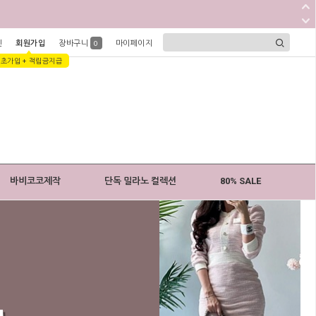
인
회원가입
장바구니
마이페이지
0
1초가입 + 적립금지급
바비코코제작
단독 밀라노 컬렉션
80% SALE