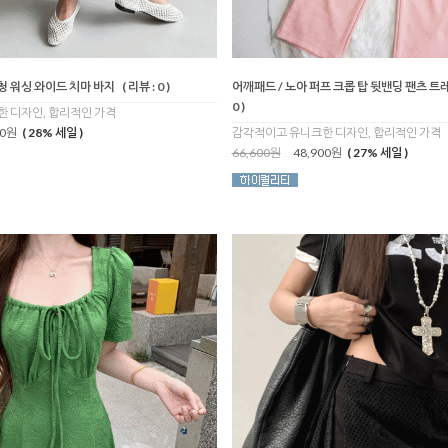
연청 워싱 와이드 치마 바지
( 리뷰 : 0 )
어깨패드 / 노아 퍼프 크롭 탑 뒷밴딩 팬츠 트
0 )
 디자인, 합리적인 가격
00원
( 28% 세일 )
감각적이고 유니크한 디자인, 합리적인 가격
66,600원
48,900원
( 27% 세일 )