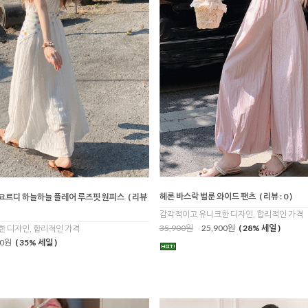
헤론 바스락 벌룬 와이드 팬츠
( 리뷰 : 0 )
/ 요르디 하늘하늘 플레어 루즈핏 원피스
( 리뷰
감각적이고 유니크한 디자인, 합리적인 가격
35,900원
25,900원
( 28% 세일 )
 디자인, 합리적인 가격
00원
( 35% 세일 )