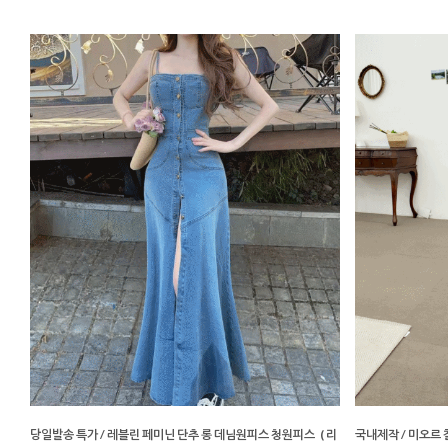
당일발송 특가 / 레블린 페미닌 단추 롱 데님원피스 청원피스
( 리
국내제작 / 미오르 