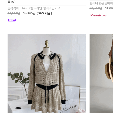
뷰 : 0 )
퀄리티 좋은 엘메이
감각적이고 유니크한 디자인, 합리적인 가격
48,600원
39,8
59,500원
36,900원
( 38% 세일 )