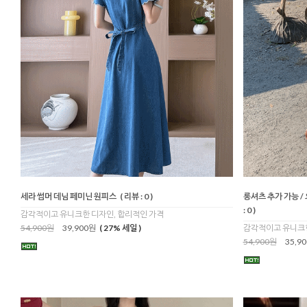
세라 썸머 데님 페미닌 원피스
( 리뷰 : 0 )
롱셔츠 추가 가능 
: 0 )
감각적이고 유니크한 디자인, 합리적인 가격
54,900원
39,900원
( 27% 세일 )
감각적이고 유니크한
54,900원
35,9