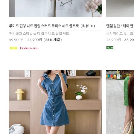
루미르 펀칭 니트 집업 스커트 투피스 세트 골프룩
( 리뷰 : 0 )
텐셀 원단 / 헤이 
편안함과 스타일 둘 다 잡은 니트 집업 세트
감각적이고 유니크한
59,900원
44,900원
( 25% 세일 )
46,900원
33,9