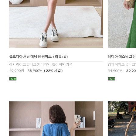
플로디아 셔링 데님 청 원피스
( 리뷰 : 0 )
레디아 에스닉 그린
감각적이고 유니크한 디자인, 합리적인 가격
감각적이고 유니크한
49,900원
38,900원
( 22% 세일 )
54,900원
39,9