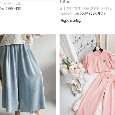
리뷰 : 0 )
드 국내제작 상품
00원
( 18% 세일 )
유니크하고 퀄리티 좋은 국내제작 트레이닝
45,900원
36,900원
( 20% 세일 )