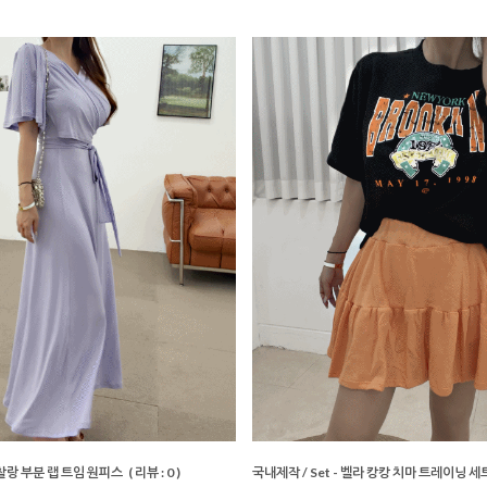
찰랑 부분 랩 트임 원피스
( 리뷰 : 0 )
국내제작 / Set - 벨라 캉캉 치마 트레이닝 세