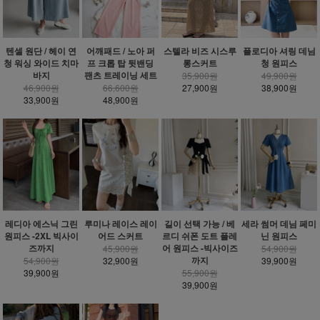
텐셀 원단 / 헤이 연
어깨패드 / 노아 퍼
스텔라 비즈 시스루
플로디아 셔링 데님
청 워싱 와이드 치마
프 크롭 탑 뒷밴딩
롱스커트
청 원피스
바지
팬츠 트레이닝 세트
35,900원
49,900원
46,900원
66,600원
27,900원
38,900원
33,900원
48,900원
레디아 에스닉 그린
루미나 레이스 레이
길이 선택 가능 / 베
세라 썸머 데님 페미
원피스 -2XL 빅사이
어드 스커트
르디 쉬폰 도트 플레
닌 원피스
즈까지
어 원피스 -빅사이즈
45,900원
54,900원
까지
54,900원
32,900원
39,900원
39,900원
55,900원
39,900원