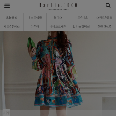
오늘출발
베스트상품
원피스
니트&셔츠
스커트&팬츠
세트&투피스
아우터
바비코코제작
밀라노컬렉션
80% SALE