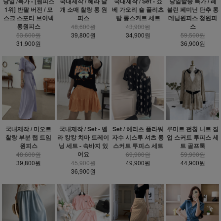
당일 /특가 - [원피스
국내제작 / 헤라 날
국내제작 / Set - 쇼
당일발송 특가 / 레
1위] 반팔 버전 / 모
개 소매 찰랑 롱 원
베 가오리 숄 플리츠
블린 페미닌 단추 롱
스크 스포티 브이넥
피스
탑 롱스커트 세트
데님원피스 청원피
롱원피스
스
48,600원
43,900원
53,600원
39,800원
34,900원
59,500원
31,900원
36,900원
국내제작 / 미오르
국내제작 / Set - 벨
Set / 헤리츠 플라워
루미르 펀칭 니트 집
찰랑 부분 랩 트임
라 캉캉 치마 트레이
자수 시스루 셔츠 롱
업 스커트 투피스 세
원피스
닝 세트 - 속바지 있
스커트 투피스 세트
트 골프룩
어요
48,600원
69,900원
59,900원
39,800원
45,900원
49,900원
44,900원
36,900원