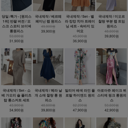
당일 /특가 - [원피스
국내제작 / 베르떼
국내제작 / Set - 벨
국내제작 / 미오르
1위] 반팔 버전 / 모
페미닌 랩 원피스
라 캉캉 치마 트레이
찰랑 부분 랩 트임
스크 스포티 브이넥
닝 세트 - 속바지 있
원피스
49,900원
롱원피스
어요
39,900원
48,600원
53,600원
45,900원
39,800원
31,900원
36,900원
밀리어 배색 라인 플
국내제작 / Set - 쇼
국내제작 / 헤라 날
아로아쥬 페이크 뷔
로랄 하이엔드 원피
베 가오리 숄 플리츠
개 소매 찰랑 롱 원
스티에 핑크 롱원피
스
탑 롱스커트 세트
피스
스
62,200원
43,900원
48,600원
53,600원
47,900원
34,900원
39,800원
42,900원