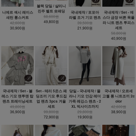
블랙 당일 / 샬리니
진주 벨트 숏패딩
니에르 섹시 레이스
국내제작 / 포포아
국내제작 / Set - 에
68,600원
새틴 롱스커트
라벨 조거 기모 팬츠
스다 금장 버튼 목폴
49,800원
라 니트 팬츠 투피스
42,600원
39,500원
세트
30,900원
21,900원
58,800원
40,900원
국내제작 / Set - 블
Set - 테리 5온스 패
당일 - 국내제작 / 몰
국내제작 / 오르세
레스 기모 맨투맨 탑
딩조끼 기모 후드집
라니 기모 안감 레더
고퀄 롱 니트조끼 2c
팬츠 트레이닝세트
업 팬츠 3pcs 겨울
가죽 레깅스 팬츠 - 2
olor
세트
XL 빅사이즈까지
49,800원
42,600원
36,900원
99,800원
29,800원
38,900원
72,900원
19,900원