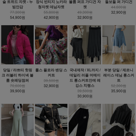
술 트위드 자켓 - 누
장식 빈티지 노카라
볼륨 퍼프 가디건 자
들보들 퍼 가디건
빔안감
청자켓 데님자켓
켓
44,600원
77,300원
55,800원
49,300원
32,900원
54,900원
42,900원
32,900원
당일 / 라쁘띠 핫핑
롤스 플로라 밴딩 스
국내제작 / XL까지 /
부분 당일 / 제르니
크 러블리 하이넥 볼
커트
데일리 러플 머메이
레이스 데님 롱스커
륨 숏패딩점퍼
드 롱스커트안에 레
트
39,500원
깅스 치렝스
70,600원
32,900원
52,300원
39,900원
39,500원
35,900원
30,900원