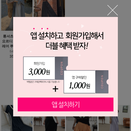
헤론 바스락 벌룬 와
롱셔츠 추가 가능 /
이드 팬츠
요르디 하늘하늘 플
레어 루즈핏 원피스
35,900원
25,900원
54,900원
35,900원
MORE ▼
베스트 상품