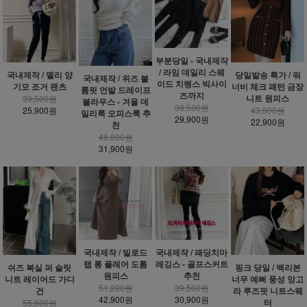
부분당일 - 국내제작
/ 라임 데일리 스웨
국내제작 / 멜리 양
당일발송 특가 / 워
국내제작 / 위즈 볼
이드 치렝스 빅사이
기모 조거 팬츠
너비 체크 패턴 금장
륨핏 언발 드레이프
즈까지
니트 원피스
39,500원
블라우스 - 겨울 데
39,500원
25,900원
43,600원
일리룩 오피스룩 추
29,900원
22,900원
천
46,600원
31,900원
국내제작 / 빌로드
국내제작 / 패딩치마
랩 롱 플레어 도톰
레깅스 - 골프스커트
쉬즈 복실 퍼 슬릿
핑크 당일 / 백리본
원피스
추천
니트 레이어드 가디
너무 예뻐 풍성 앙고
51,200원
39,500원
건
라 루즈핏 니트스웨
42,900원
30,900원
터
55,600원