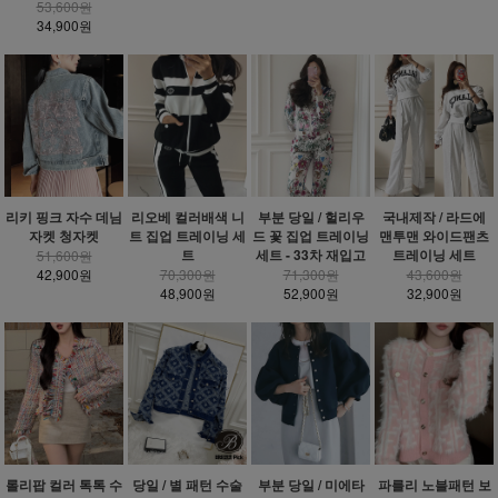
53,600원
34,900원
리키 핑크 자수 데님
리오베 컬러배색 니
부분 당일 / 헐리우
국내제작 / 라드에
자켓 청자켓
트 집업 트레이닝 세
드 꽃 집업 트레이닝
맨투맨 와이드팬츠
트
세트 - 33차 재입고
트레이닝 세트
51,600원
42,900원
70,300원
71,300원
43,600원
48,900원
52,900원
32,900원
롤리팝 컬러 톡톡 수
당일 / 별 패턴 수술
부분 당일 / 미에타
파를리 노블패턴 보