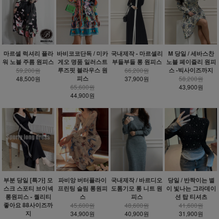
마르셀 럭셔리 플라
바비코코단독 / 미카
국내제작 - 마르셀리
M 당일 / 세바스찬
워 노블 주름 원피스
게오 명품 일러스트
부들부들 롱 원피스
노블 페이즐리 원피
루즈핏 블라우스 원
스 -빅사이즈까지
59,200원
66,200원
피스
48,500원
37,900원
58,200원
65,600원
43,900원
44,900원
부분 당일 [특가] 모
파비앙 버터플라이
국내제작 / 바르디오
당일 / 반짝이는 별
스크 스포티 브이넥
프린팅 슬림 롱원피
도톰기모 롱 니트 원
이 빛나는 그라데이
롱원피스 - 퀄리티
스
피스
션 탑 티셔츠
좋아요 88사이즈까
45,600원
48,600원
41,600원
지
34,900원
40,900원
31,900원