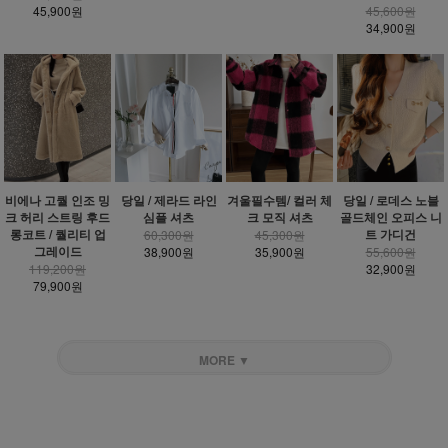
45,900원
45,600원
34,900원
비에나 고퀄 인조 밍
당일 / 제라드 라인
겨울필수템/ 컬러 체
당일 / 로데스 노블
크 허리 스트링 후드
심플 셔츠
크 모직 셔츠
골드체인 오피스 니
롱코트 / 퀄리티 업
트 가디건
60,300원
45,300원
그레이드
38,900원
35,900원
55,600원
119,200원
32,900원
79,900원
MORE ▼