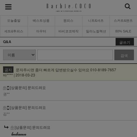
오늘출발
베스트상품
원피스
니트&셔츠
스커트&팬츠
세트&투피스
아우터
바비코코제작
밀라노컬렉션
80% SALE
Q&A
글쓰기
검색
공지
문자주시면 좀더 빠르게 답변받으실수 있어요 010-8189-7657
바**** | 2018-03-23
[상품문의] 문의드려요
권**
[상품문의] 문의드려요
김**
[상품문의] 문의드려요