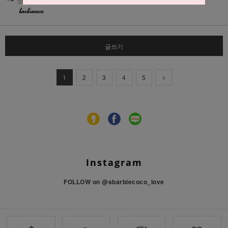
글쓰기
1
2
3
4
5
Instagram
FOLLOW on
@sbarbiecoco_love