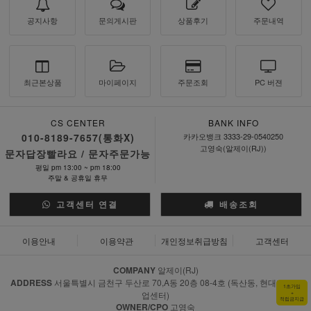
공지사항
문의게시판
상품후기
주문내역
최근본상품
마이페이지
주문조회
PC 버젼
CS CENTER
BANK INFO
010-8189-7657(통화X)
카카오뱅크 3333-29-0540250
고영숙(알제이(RJ))
문자답장빨라요 / 문자주문가능
평일 pm 13:00 ~ pm 18:00
주말 & 공휴일 휴무
고객센터 연결
배송조회
이용안내
이용약관
개인정보취급방침
고객센터
COMPANY
알제이(RJ)
ADDRESS
서울특별시 금천구 두산로 70,A동 20층 08-4호 (독산동, 현대지식산
1초가입
+
업센터)
적립금지급
OWNER/CPO
고영숙