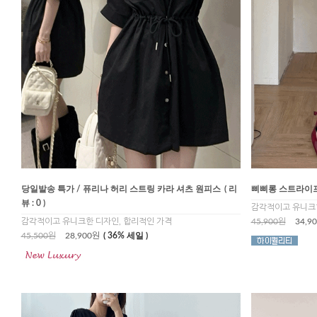
당일발송 특가 / 퓨리나 허리 스트링 카라 셔츠 원피스
( 리
삐삐롱 스트라이프
뷰 : 0 )
감각적이고 유니크한
감각적이고 유니크한 디자인, 합리적인 가격
45,900원
34,9
45,500원
28,900원
( 36% 세일 )