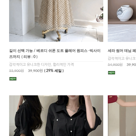
길이 선택 가능 / 베르디 쉬폰 도트 플레어 원피스 -빅사이
세라 썸머 데님 
즈까지
( 리뷰 : 0 )
감각적이고 유니크한
감각적이고 유니크한 디자인, 합리적인 가격
54,900원
39,9
55,900원
39,900원
( 29% 세일 )