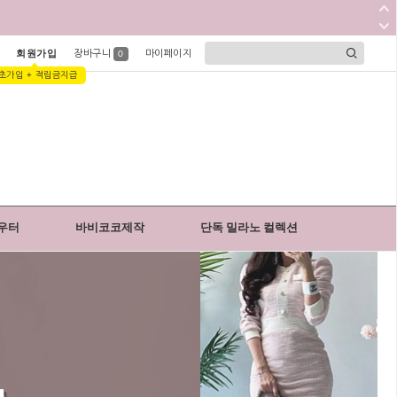
회원가입
장바구니
마이페이지
0
초가입 + 적립금지급
우터
바비코코제작
단독 밀라노 컬렉션