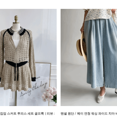
 집업 스커트 투피스 세트 골프룩
( 리뷰 :
텐셀 원단 / 헤이 연청 워싱 와이드 치마