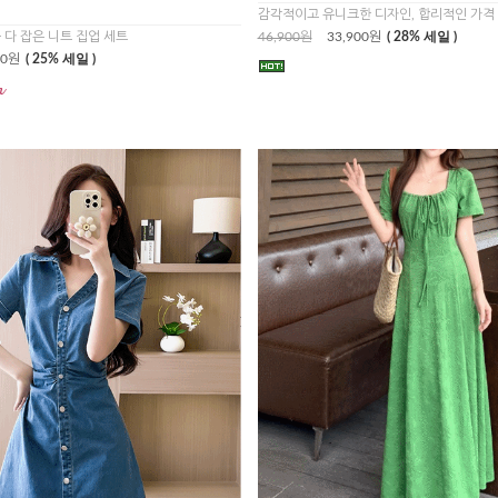
감각적이고 유니크한 디자인, 합리적인 가격
 다 잡은 니트 집업 세트
46,900원
33,900원
( 28% 세일 )
00원
( 25% 세일 )