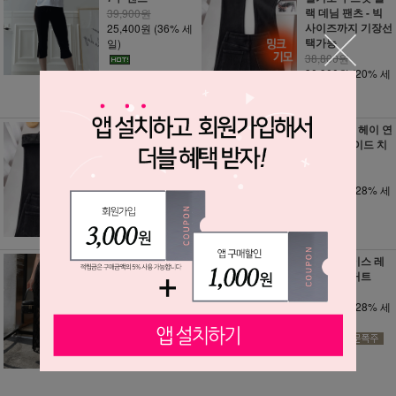
랙 데님 팬츠 - 빅
39,900원
사이즈까지 기장선
25,400원
(36% 세
택가능
일)
38,800원
30,900원
(20% 세
일)
당일발송 특가 - 기
텐셀 원단 / 헤이 연
모기모 / 르갈라 밍
청 워싱 와이드 치
크융털기모 부츠컷
마 바지
블랙 데님 팬츠
46,900원
38,800원
33,900원
(28% 세
22,900원
(41% 세
일)
일)
스텔라 비즈 시스
루미나 레이스 레
루 롱스커트
이어드 스커트
35,900원
45,900원
27,900원
(22% 세
32,900원
(28% 세
일)
일)