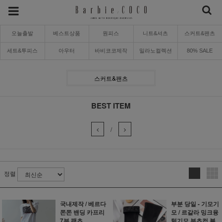
오늘출발
베스트상품
원피스
니트&셔츠
스커트&팬츠
세트&투피스
아우터
바비코코제작
밀라노컬렉션
80% SALE
스커트&팬츠
BEST ITEM
/
정렬
국내제작 / 베르다
부분 당일 - 기모기
쫀쫀 밴딩 카프리
모 / 르갈라 밍크융
7부 팬츠
털기모 부츠컷 블